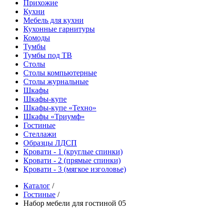
Прихожие
Кухни
Мебель для кухни
Кухонные гарнитуры
Комоды
Тумбы
Тумбы под ТВ
Столы
Столы компьютерные
Столы журнальные
Шкафы
Шкафы-купе
Шкафы-купе «Техно»
Шкафы «Триумф»
Гостиные
Стеллажи
Образцы ЛДСП
Кровати - 1 (круглые спинки)
Кровати - 2 (прямые спинки)
Кровати - 3 (мягкое изголовье)
Каталог
/
Гостиные
/
Набор мебели для гостиной 05