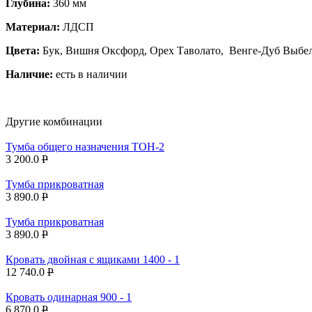
Глубина:
360 мм
Материал:
ЛДСП
Цвета:
Бук, Вишня Оксфорд, Орех Таволато, Венге-Дуб Выбе
Наличие:
есть в наличии
Другие комбинации
Тумба общего назначения ТОН-2
3 200.0
P
Тумба прикроватная
3 890.0
P
Тумба прикроватная
3 890.0
P
Кровать двойная с ящиками 1400 - 1
12 740.0
P
Кровать одинарная 900 - 1
6 870.0
P