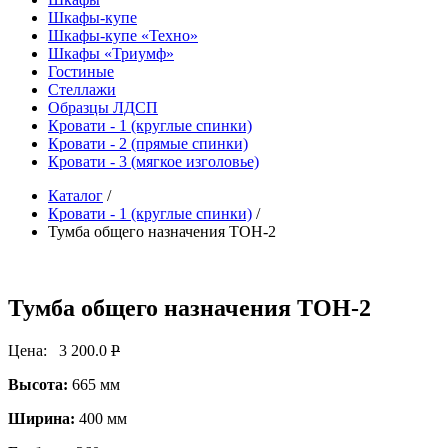
Шкафы-купе
Шкафы-купе «Техно»
Шкафы «Триумф»
Гостиные
Стеллажи
Образцы ЛДСП
Кровати - 1 (круглые спинки)
Кровати - 2 (прямые спинки)
Кровати - 3 (мягкое изголовье)
Каталог
/
Кровати - 1 (круглые спинки)
/
Тумба общего назначения ТОН-2
Тумба общего назначения ТОН-2
Цена:
3 200.0
P
Высота:
665 мм
Ширина:
400 мм