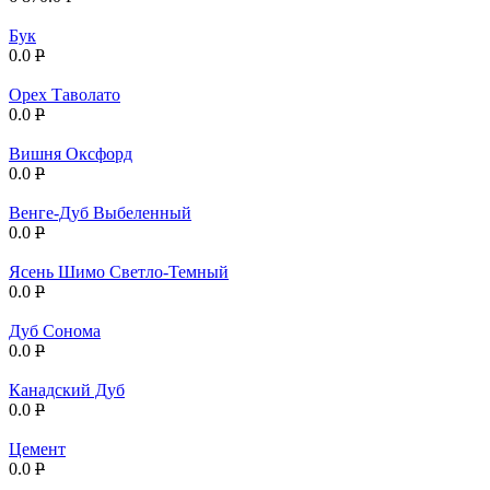
Бук
0.0
P
Орех Таволато
0.0
P
Вишня Оксфорд
0.0
P
Венге-Дуб Выбеленный
0.0
P
Ясень Шимо Светло-Темный
0.0
P
Дуб Сонома
0.0
P
Канадский Дуб
0.0
P
Цемент
0.0
P