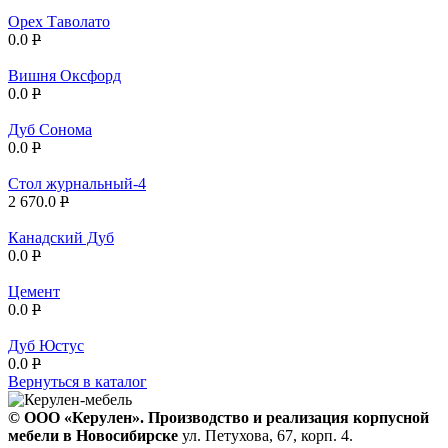
Орех Таволато
0.0
P
Вишня Оксфорд
0.0
P
Дуб Сонома
0.0
P
Стол журнальный-4
2 670.0
P
Канадский Дуб
0.0
P
Цемент
0.0
P
Дуб Юстус
0.0
P
Вернуться в каталог
© ООО «Керулен». Производство и реализация корпусной
мебели в Новосибирске
ул. Петухова, 67, корп. 4.