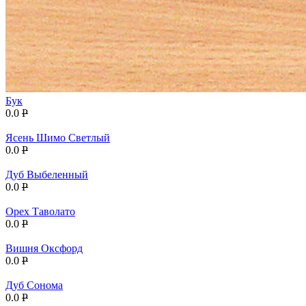
Бук
0.0
P
Ясень Шимо Светлый
0.0
P
Дуб Выбеленный
0.0
P
Орех Таволато
0.0
P
Вишня Оксфорд
0.0
P
Дуб Сонома
0.0
P