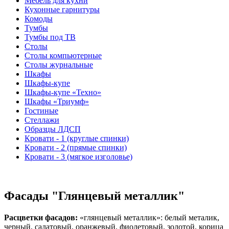
Мебель для кухни
Кухонные гарнитуры
Комоды
Тумбы
Тумбы под ТВ
Столы
Столы компьютерные
Столы журнальные
Шкафы
Шкафы-купе
Шкафы-купе «Техно»
Шкафы «Триумф»
Гостиные
Стеллажи
Образцы ЛДСП
Кровати - 1 (круглые спинки)
Кровати - 2 (прямые спинки)
Кровати - 3 (мягкое изголовье)
Фасады "Глянцевый металлик"
Расцветки фасадов:
«глянцевый металлик»: белый металик,
черный, салатовый, оранжевый, фиолетовый, золотой, корица