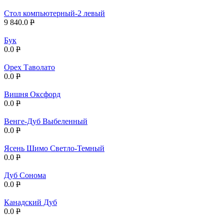
Стол компьютерный-2 левый
9 840.0
P
Бук
0.0
P
Орех Таволато
0.0
P
Вишня Оксфорд
0.0
P
Венге-Дуб Выбеленный
0.0
P
Ясень Шимо Светло-Темный
0.0
P
Дуб Сонома
0.0
P
Канадский Дуб
0.0
P