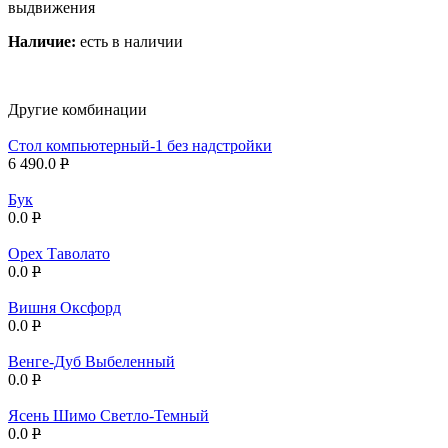
выдвижения
Наличие:
есть в наличии
Другие комбинации
Стол компьютерный-1 без надстройки
6 490.0
P
Бук
0.0
P
Орех Таволато
0.0
P
Вишня Оксфорд
0.0
P
Венге-Дуб Выбеленный
0.0
P
Ясень Шимо Светло-Темный
0.0
P