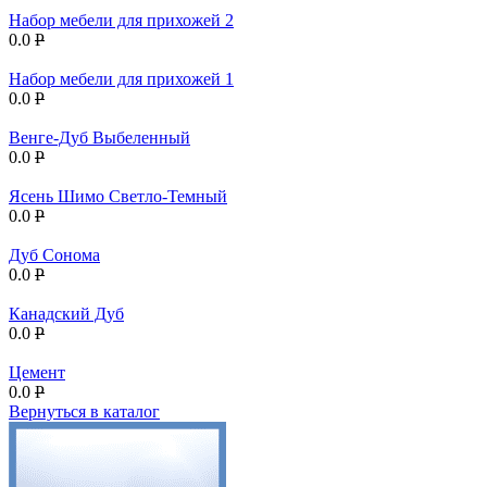
Набор мебели для прихожей 2
0.0
P
Набор мебели для прихожей 1
0.0
P
Венге-Дуб Выбеленный
0.0
P
Ясень Шимо Светло-Темный
0.0
P
Дуб Сонома
0.0
P
Канадский Дуб
0.0
P
Цемент
0.0
P
Вернуться в каталог