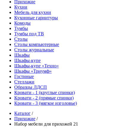
Прихожие
Кухни
Мебель для кухни
Кухонные гарнитуры
Комоды
Тумбы
Тумбы под ТВ
Столы
Столы компьютерные
Столы журнальные
Шкафы
Шкафы-купе
Шкафы-купе «Техно»
Шкафы «Триумф»
Гостиные
Стеллажи
Образцы ЛДСП
Кровати - 1 (круглые спинки)
Кровати - 2 (прямые спинки)
Кровати - 3 (мягкое изголовье)
Каталог
/
Прихожие
/
Набор мебели для прихожей 21